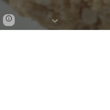
VOORBEREIDING
1
0
'
BA
KTIJD
15
'
TOTALE TIJD
2
5'
PORTIES
ong. 15 koekjes