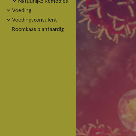
Natuurlijke Remedies
Voeding
Voedingsconsulent
Roomkaas plantaardig