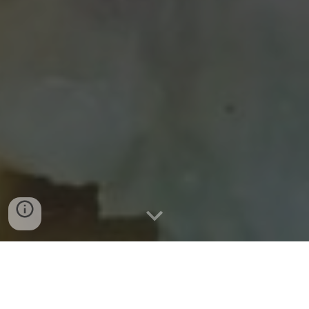
By: Remelle
Een gezonde ovenschotel van witloof, zoete