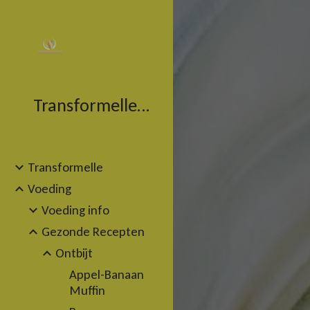
Sk
Transformelle.com
Transformelle
Voeding
Voeding info
Gezonde Recepten
Ontbijt
Appel-Banaan
Muffin