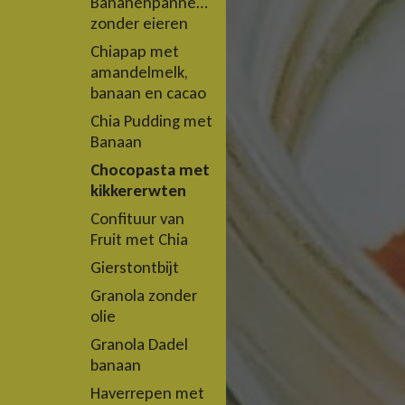
Bananenpannenkoeken
zonder eieren
Chiapap met
amandelmelk,
banaan en cacao
Chia Pudding met
Banaan
Chocopasta met
kikkererwten
Confituur van
Fruit met Chia
Gierstontbijt
Granola zonder
olie
Granola Dadel
banaan
Haverrepen met