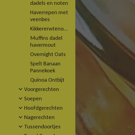
dadels en noten
Haverrepen met
veenbes
Kikkererwtenomelet
Muffins dadel
havermout
Overnight Oats
Spelt Banaan
Pannekoek
Quinoa Ontbijt
Voorgerechten
Soepen
Hoofdgerechten
Nagerechten
Tussendoortjes